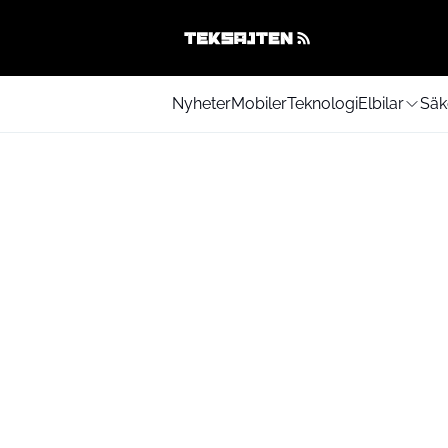
Nyheter
Mobiler
Teknologi
Elbilar
Säk