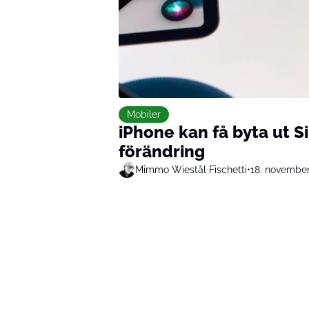
Mobiler
iPhone kan få byta ut Si
förändring
Mimmo Wiestål Fischetti
•
18. novembe