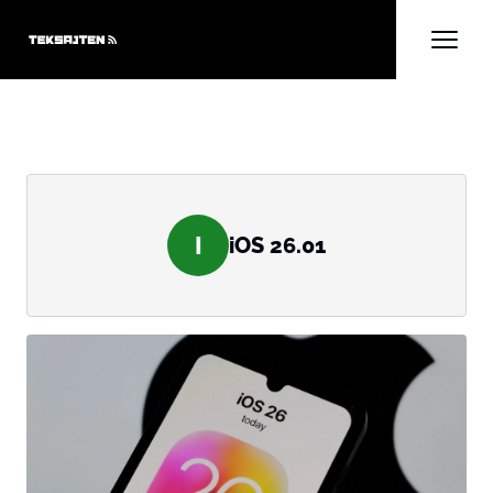
I
iOS 26.01