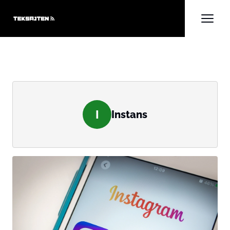
I
Instans