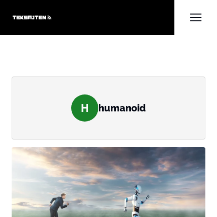
H
humanoid