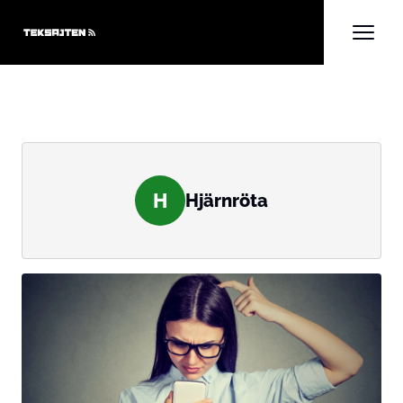
H
Hjärnröta