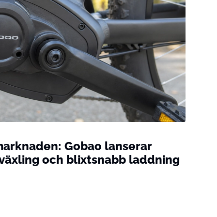
elmarknaden: Gobao lanserar
äxling och blixtsnabb laddning