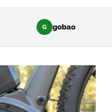
gobao
G