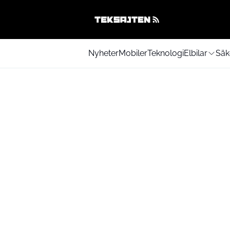
Nyheter
Mobiler
Teknologi
Elbilar
Säk