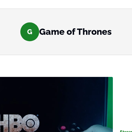
Game of Thrones
G
Strea