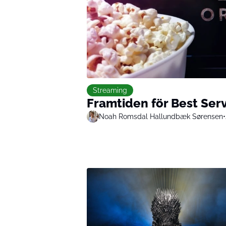
Streaming
Framtiden för Best Serv
Noah Romsdal Hallundbæk Sørensen
•