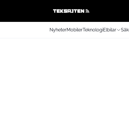
Nyheter
Mobiler
Teknologi
Elbilar
Säk