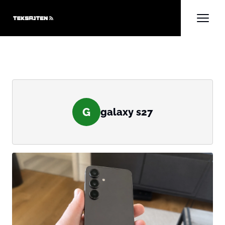
G
galaxy s27