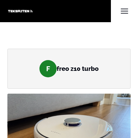
F
freo z10 turbo