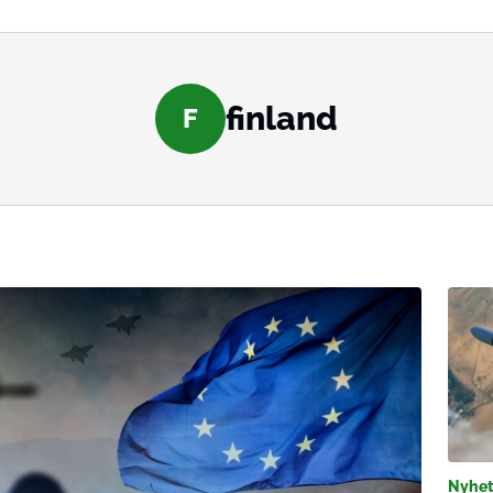
finland
F
Nyhet