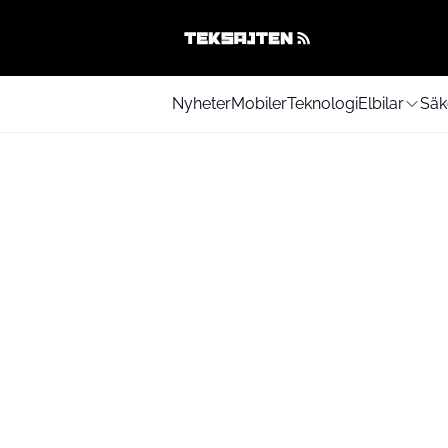
Nyheter
Mobiler
Teknologi
Elbilar
Säk