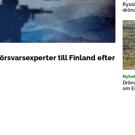
Ryssl
dröna
örsvarsexperter till Finland efter
Nyhet
Dröna
om E