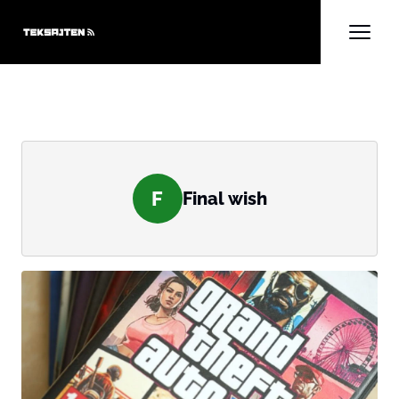
F
Final wish