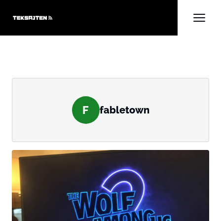
F
fabletown