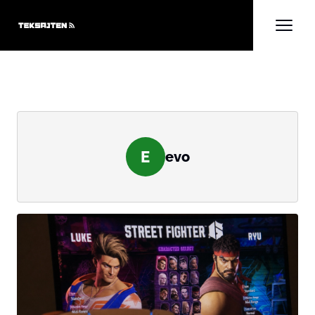
E
evo