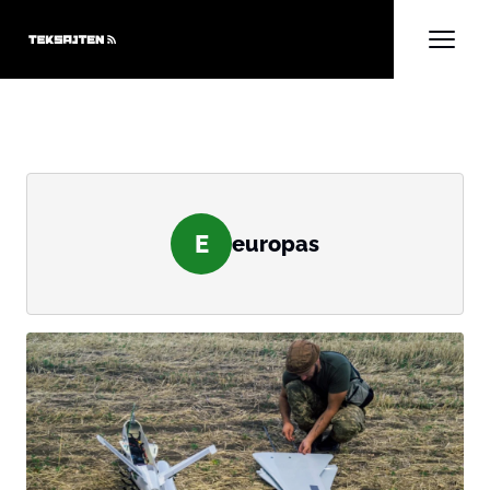
E
europas