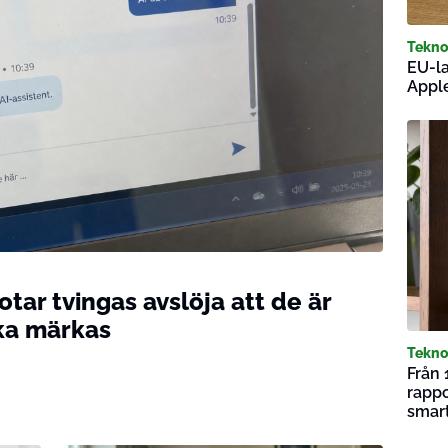
Tekno
EU-la
Apple
tar tvingas avslöja att de är
ska märkas
Tekno
Från 
rappo
smar