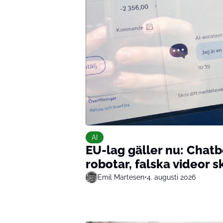
AI
EU-lag gäller nu: Chatbo
robotar, falska videor 
Emil Martesen
•
4. augusti 2026