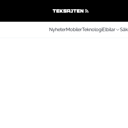
Nyheter
Mobiler
Teknologi
Elbilar
Säk