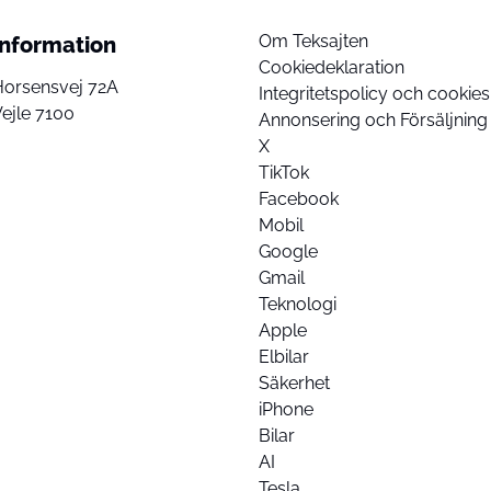
Om Teksajten
Information
Cookiedeklaration
Horsensvej 72A
Integritetspolicy och cookies
ejle 7100
Annonsering och Försäljning
X
TikTok
Facebook
Mobil
Google
Gmail
Teknologi
Apple
Elbilar
Säkerhet
iPhone
Bilar
AI
Tesla