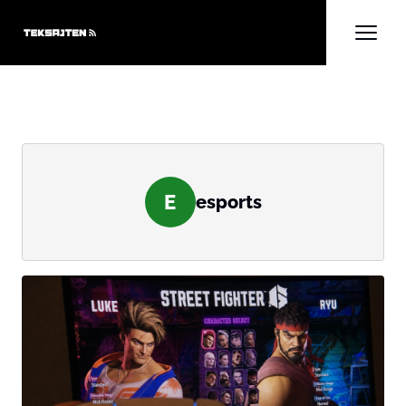
E
esports