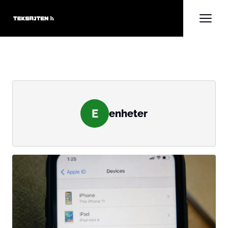
E
enheter