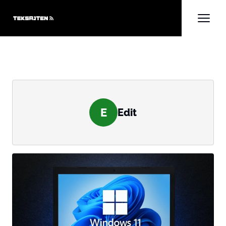
E
Edit