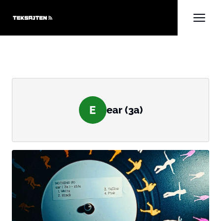
E
ear (3a)