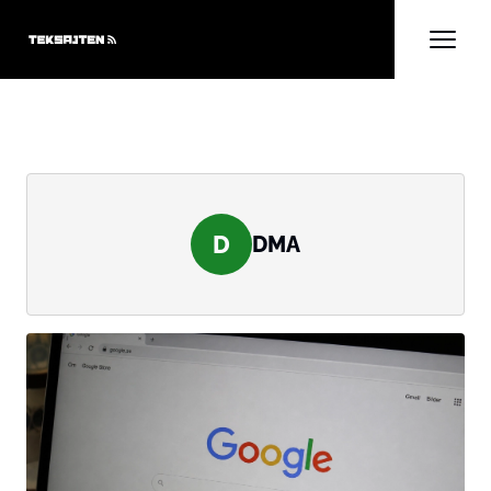
D
DMA