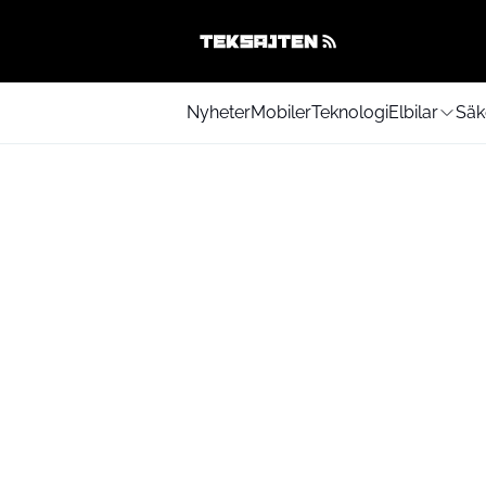
Nyheter
Mobiler
Teknologi
Elbilar
Säk