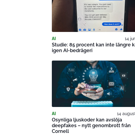
AI
14 ju
Studie: 85 procent kan inte längre 
igen AI-bedrägeri
AI
14 augus
Osynliga ljuskoder kan avslöja
deepfakes – nytt genombrott från
Cornell