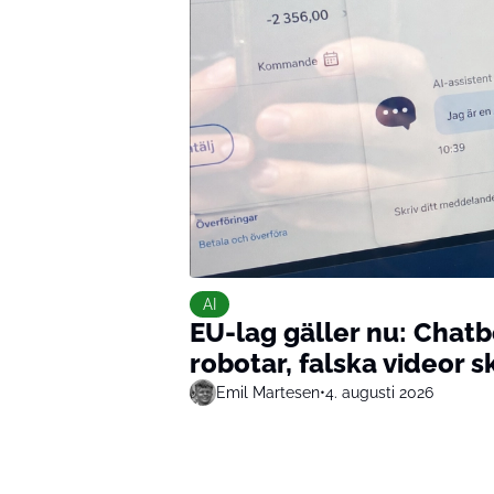
AI
EU-lag gäller nu: Chatbo
robotar, falska videor 
Emil Martesen
•
4. augusti 2026