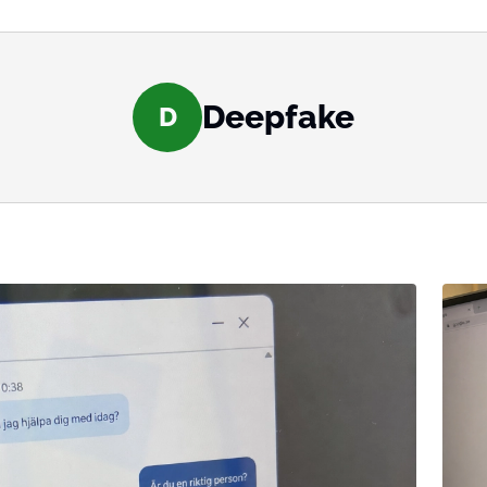
Deepfake
D