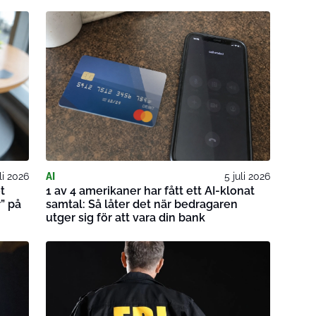
li 2026
AI
5 juli 2026
t
1 av 4 amerikaner har fått ett AI-klonat
” på
samtal: Så låter det när bedragaren
utger sig för att vara din bank