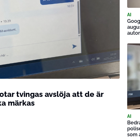
AI
Googl
augus
auto
tar tvingas avslöja att de är
ska märkas
AI
Bedra
polis
som a