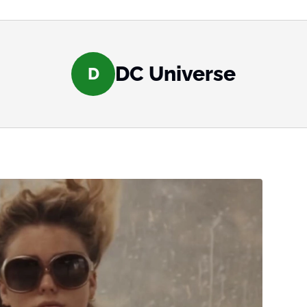
DC Universe
D