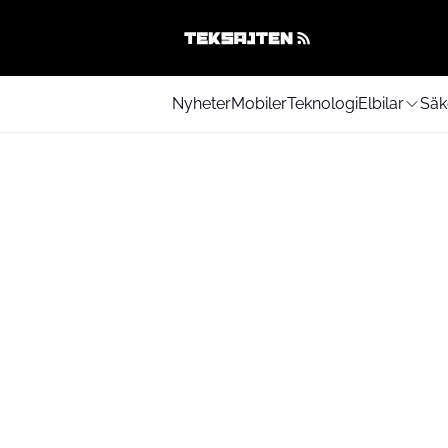
Nyheter
Mobiler
Teknologi
Elbilar
Säk