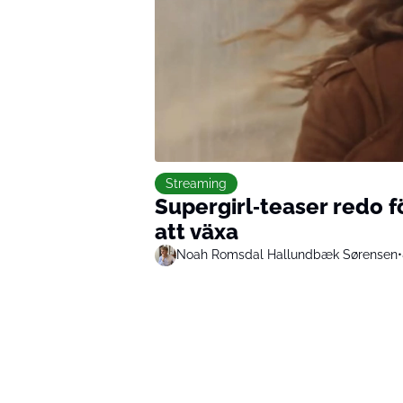
Streaming
Supergirl‑teaser redo f
att växa
Noah Romsdal Hallundbæk Sørensen
•