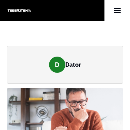
D
Dator