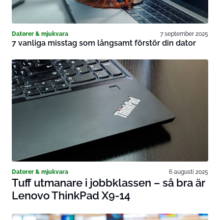
Datorer & mjukvara
7 september 2025
7 vanliga misstag som långsamt förstör din dator
Datorer & mjukvara
6 augusti 2025
Tuff utmanare i jobbklassen – så bra är
Lenovo ThinkPad X9-14