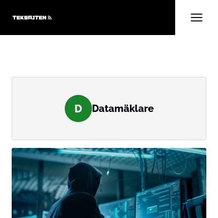
D
Datamäklare