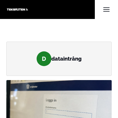
D
dataintrång