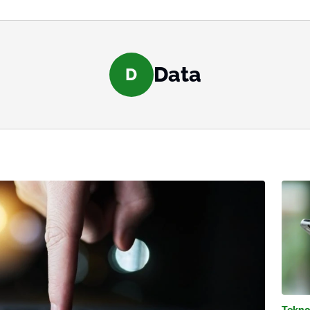
Data
D
Tekno