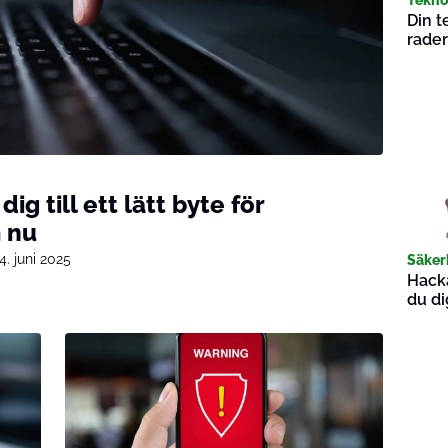
Din t
rader
g till ett lätt byte för
 nu
4. juni 2025
Säker
Hacka
du di