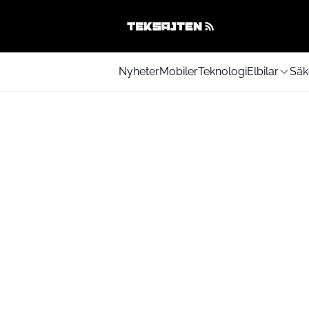
Nyheter
Mobiler
Teknologi
Elbilar
Säk