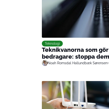
Teknologi
Teknikvanorna som gör di
bedragare: stoppa dem
Noah Romsdal Hallundbæk Sørensen
•