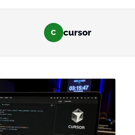
cursor
C