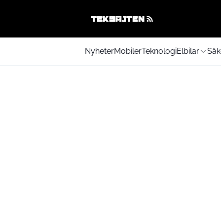
Nyheter
Mobiler
Teknologi
Elbilar
Säk