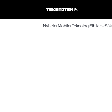
Nyheter
Mobiler
Teknologi
Elbilar
Säk