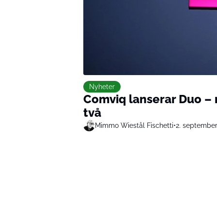
Nyheter
Comviq lanserar Duo –
två
Mimmo Wiestål Fischetti
•
2. septembe