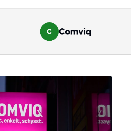
Comviq
C