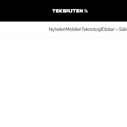
Nyheter
Mobiler
Teknologi
Elbilar
Säk