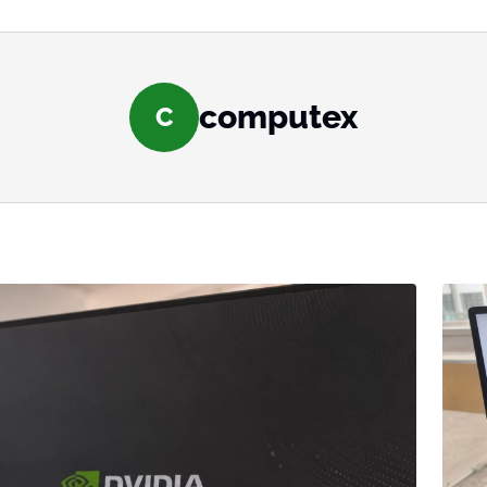
computex
C