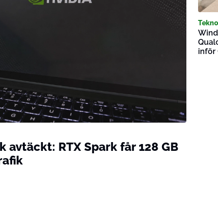
Tekno
Windo
Qual
infö
k avtäckt: RTX Spark får 128 GB
afik