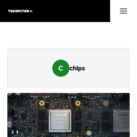
C
chips