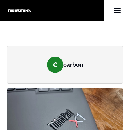
C
carbon