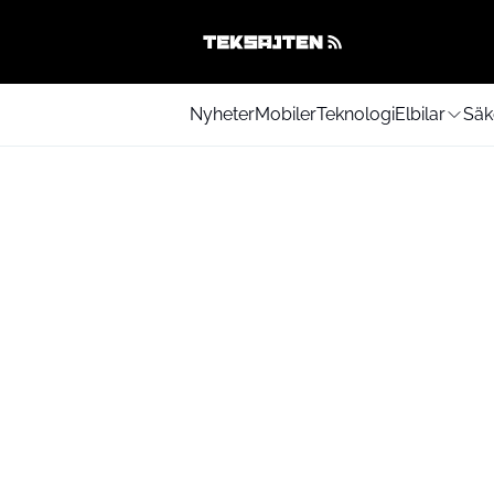
Nyheter
Mobiler
Teknologi
Elbilar
Säk