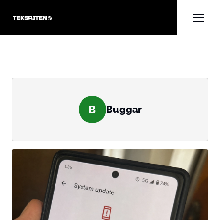
B
Buggar