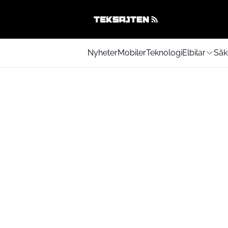
Nyheter
Mobiler
Teknologi
Elbilar
Säk