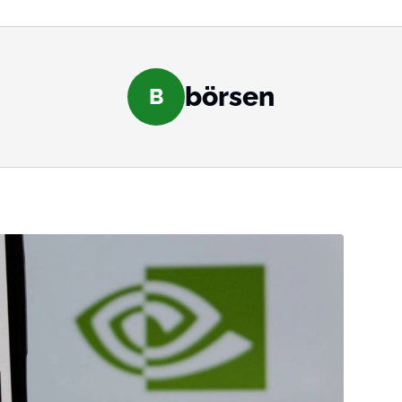
börsen
B