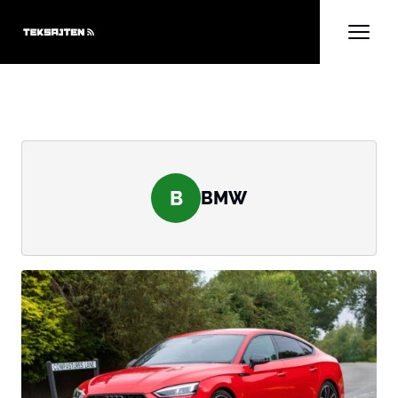
B
BMW