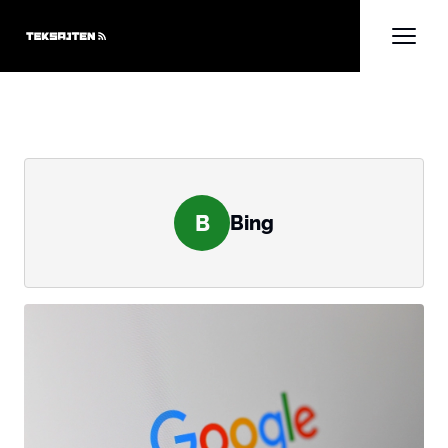
B
Bing