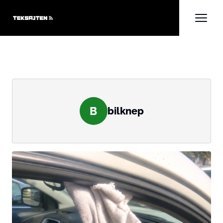
B
bilknep