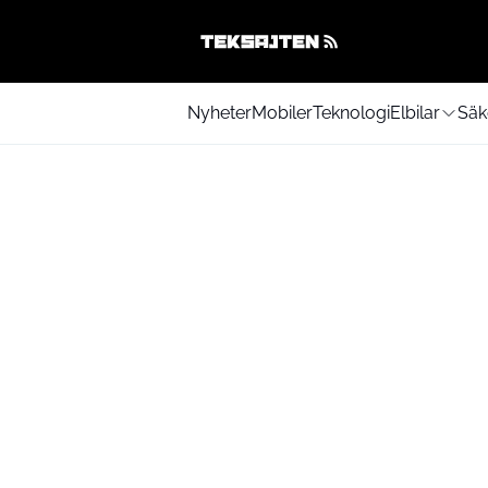
Nyheter
Mobiler
Teknologi
Elbilar
Säk