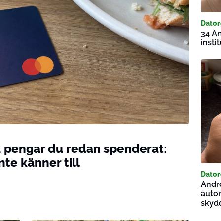
Dator
34 An
insti
ka pengar du redan spenderat:
nte känner till
Dator
Andr
autom
skyd