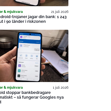
er & mjukvara
21 juli 2026
droid-trojaner jagar din bank: 1 243
tut i 90 länder i riskzonen
er & mjukvara
1 juli 2026
oid stoppar bankbedragare
atiskt – så fungerar Googles nya
d