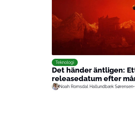
Teknologi
Det händer äntligen: Et
releasedatum efter må
Noah Romsdal Hallundbæk Sørensen
•