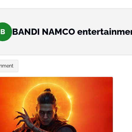
BANDI NAMCO entertainme
B
inment