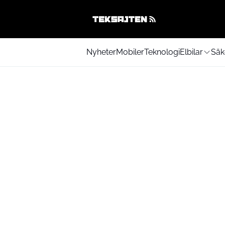
Nyheter
Mobiler
Teknologi
Elbilar
Säk