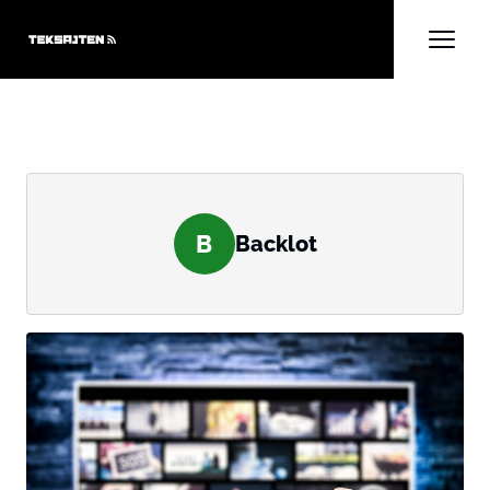
B
Backlot