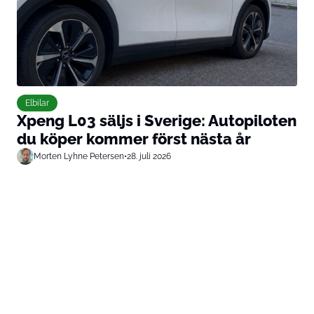
Elbilar
Xpeng L03 säljs i Sverige: Autopiloten
du köper kommer först nästa år
Morten Lyhne Petersen
•
28. juli 2026