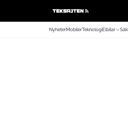
Nyheter
Mobiler
Teknologi
Elbilar
Säk