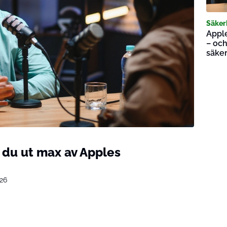
Säker
Apple
– och
säke
 du ut max av Apples
026