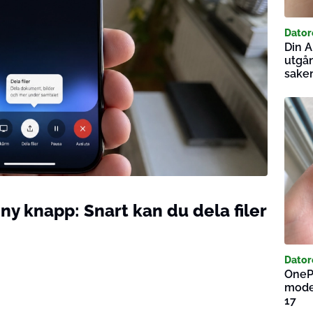
Dator
Din A
utgån
saken
ny knapp: Snart kan du dela filer
Dator
OnePl
model
17