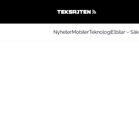
Nyheter
Mobiler
Teknologi
Elbilar
Säk