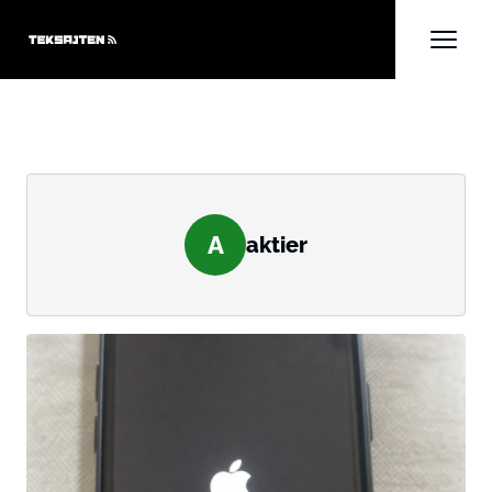
A
aktier