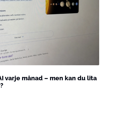
 AI varje månad – men kan du lita
w?