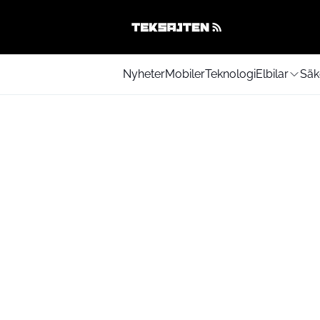
Nyheter
Mobiler
Teknologi
Elbilar
Säk