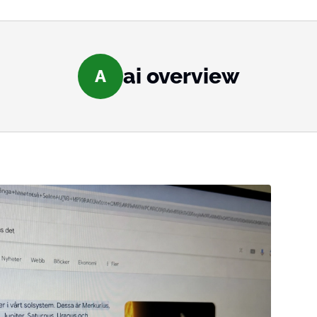
ai overview
A