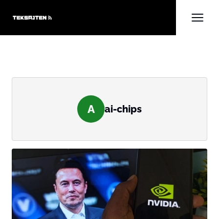
A
ai-chips