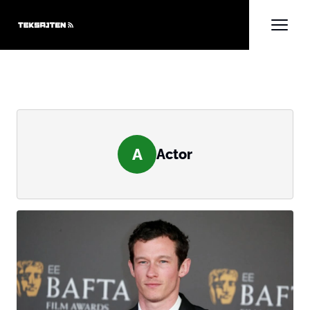
A
Actor