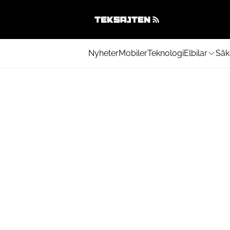
Nyheter
Mobiler
Teknologi
Elbilar
Säk