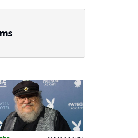
oms
ming
24 november 2025