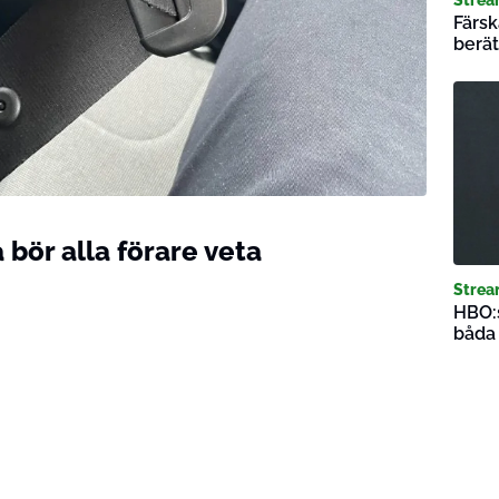
Färsk
berät
a bör alla förare veta
Strea
HBO:s
båda