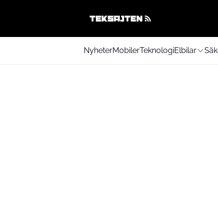
Nyheter
Mobiler
Teknologi
Elbilar
Säk