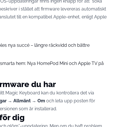
adOS-uppdateringar finns ingen knapp för att “söka”
eskriver i stället att firmware levereras automatiskt
 anslutet till en kompatibel Apple-enhet, enligt
Apple
pples nya succé – längre räckvidd och bättre
å smarta hem: Nya HomePod Mini och Apple TV på
firmware du har
 ditt Magic Keyboard kan du kontrollera det via
ingar → Allmänt → Om
och leta upp posten för
ersionen som är installerad.
för dig
era och glöm”-uppdatering. Men om du haft problem