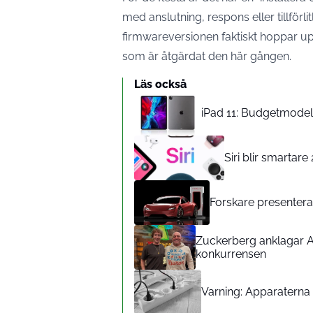
med anslutning, respons eller tillförlit
firmwareversionen faktiskt hoppar upp
som är åtgärdat den här gången.
Läs också
iPad 11: Budgetmodelle
Siri blir smartar
Forskare presenterar
Zuckerberg anklagar A
konkurrensen
Varning: Apparaterna d