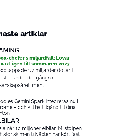
aste artiklar
AMING
ox-chefens miljardfall: Lovar
llväxt igen till sommaren 2027
ox tappade 1,7 miljarder dollar i
täkter under det gångna
kenskapsåret, men…...
ogles Gemini Spark integreras nu i
rome – och vill ha tillgång till dina
nton
LBILAR
sla når 10 miljoner elbilar: Milstolpen
 historisk men tillväxten har kört fast