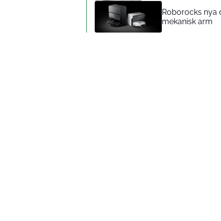
Roborocks nya d
mekanisk arm