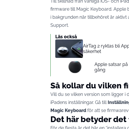
Till skillnad från vanliga iOS- och iP
firmware till Magic Keyboard. Apple b
i bakgrunden när tillbehöret är aktivt
Support
.
Läs också
AirTag 2 ryktas bli A
säkerhet
Apple satsar p
gång
Så kollar du vilken 
Vill du se vilken version som ligger i
iPadens inställningar. Gå till
Inställn
Magic Keyboard
för att se firmwarev
Det här betyder det 
För de flesta är det här en “install