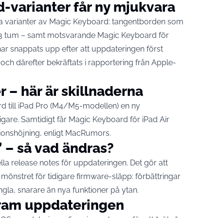
-varianter får ny mjukvara
fyra varianter av Magic Keyboard: tangentborden som
h 13 tum – samt motsvarande Magic Keyboard för
 har snappats upp efter att uppdateringen först
h därefter bekräftats i rapportering från Apple-
– här är skillnaderna
 till iPad Pro (M4/M5-modellen) en ny
igare. Samtidigt får Magic Keyboard för iPad Air
onshöjning, enligt
MacRumors
.
” – så vad ändras?
ella release notes för uppdateringen. Det gör att
ån mönstret för tidigare firmware-släpp: förbättringar
ngla, snarare än nya funktioner på ytan.
fram uppdateringen