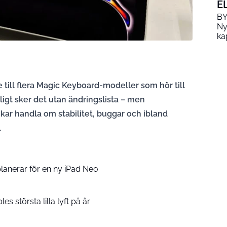
E
BY
Ny
ka
e till flera Magic Keyboard-modeller som hör till
ligt sker det utan ändringslista – men
kar handla om stabilitet, buggar och ibland
.
planerar för en ny iPad Neo
es största lilla lyft på år