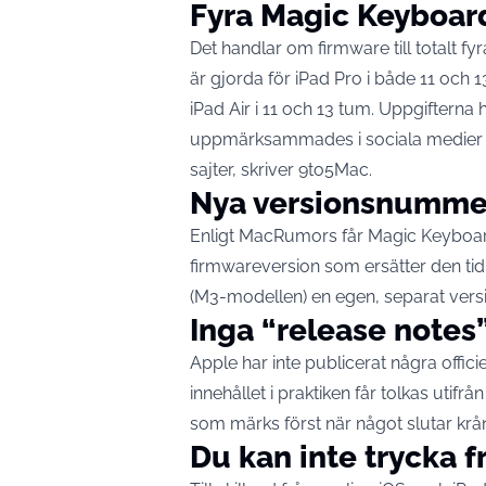
Fyra Magic Keyboard
Det handlar om firmware till totalt 
är gjorda för iPad Pro i både 11 oc
iPad Air i 11 och 13 tum. Uppgifterna
uppmärksammades i sociala medier oc
sajter, skriver
9to5Mac
.
Nya versionsnummer 
Enligt MacRumors får Magic Keyboard
firmwareversion som ersätter den tid
(M3-modellen) en egen, separat versi
Inga “release notes
Apple har inte publicerat några offici
innehållet i praktiken får tolkas utifr
som märks först när något slutar krå
Du kan inte trycka 