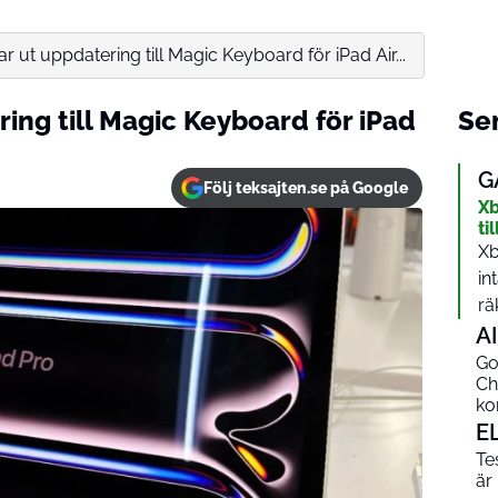
ar ut uppdatering till Magic Keyboard för iPad Air...
ring till Magic Keyboard för iPad
Sen
G
Följ teksajten.se på Google
Xb
ti
Xb
in
rä
AI
Go
Ch
ko
E
Te
är