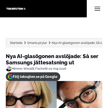
Startsida
Smarta prylar
Nya AI-glasögonen avslöjade: Så ser S
Nya AI-glasögonen avslöjade: Så ser
Samsungs jättesatsning ut
Mimmo Wiestål Fischetti
•
20 maj 2026
Följ teksajten.se på Google